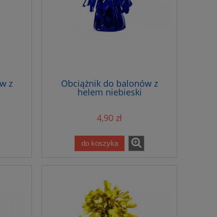
w z
Obciążnik do balonów z
helem niebieski
4,90 zł
do koszyka