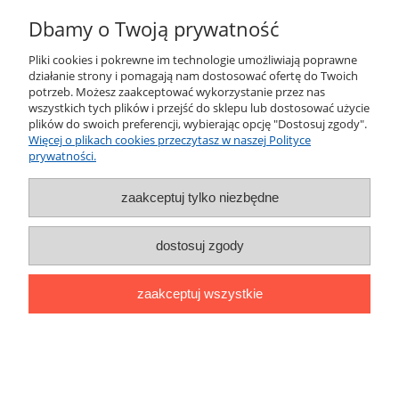
Płatności i dostawa
Dbamy o Twoją prywatność
Informacje
Pliki cookies i pokrewne im technologie umożliwiają poprawne
działanie strony i pomagają nam dostosować ofertę do Twoich
potrzeb. Możesz zaakceptować wykorzystanie przez nas
O nas
wszystkich tych plików i przejść do sklepu lub dostosować użycie
plików do swoich preferencji, wybierając opcję "Dostosuj zgody".
Więcej o plikach cookies przeczytasz w naszej Polityce
prywatności.
pokaż pełną wersję strony
Sklep internetowy Shoper.pl
zaakceptuj tylko niezbędne
dostosuj zgody
zaakceptuj wszystkie