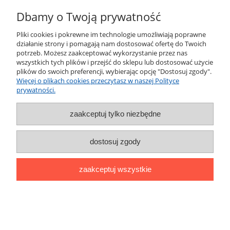
Płatności i dostawa
Dbamy o Twoją prywatność
Informacje
Pliki cookies i pokrewne im technologie umożliwiają poprawne
działanie strony i pomagają nam dostosować ofertę do Twoich
potrzeb. Możesz zaakceptować wykorzystanie przez nas
O nas
wszystkich tych plików i przejść do sklepu lub dostosować użycie
plików do swoich preferencji, wybierając opcję "Dostosuj zgody".
Więcej o plikach cookies przeczytasz w naszej Polityce
prywatności.
pokaż pełną wersję strony
Sklep internetowy Shoper.pl
zaakceptuj tylko niezbędne
dostosuj zgody
zaakceptuj wszystkie