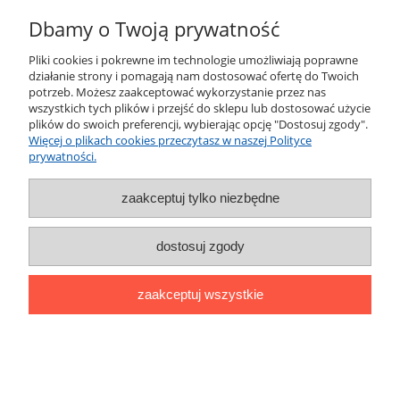
Dbamy o Twoją prywatność
Pliki cookies i pokrewne im technologie umożliwiają poprawne
działanie strony i pomagają nam dostosować ofertę do Twoich
potrzeb. Możesz zaakceptować wykorzystanie przez nas
wszystkich tych plików i przejść do sklepu lub dostosować użycie
plików do swoich preferencji, wybierając opcję "Dostosuj zgody".
Więcej o plikach cookies przeczytasz w naszej Polityce
prywatności.
Świeczka na tort cyferka niebieka ze
złotą koroną 3
zaakceptuj tylko niezbędne
dostosuj zgody
6,90 zł
zaakceptuj wszystkie
do koszyka