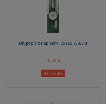
Długopis z napisem JESTEŚ WIELKI
16,90 zł
do koszyka