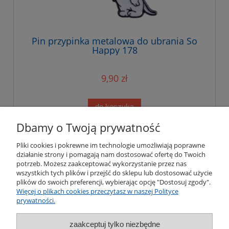
Pin przypinka metalowa do ubrania So
Happy 178
9,90 zł
do koszyka
Dbamy o Twoją prywatność
«
1
2
3
4
5
...
18
»
Pliki cookies i pokrewne im technologie umożliwiają poprawne
działanie strony i pomagają nam dostosować ofertę do Twoich
potrzeb. Możesz zaakceptować wykorzystanie przez nas
Pomoc
wszystkich tych plików i przejść do sklepu lub dostosować użycie
plików do swoich preferencji, wybierając opcję "Dostosuj zgody".
Więcej o plikach cookies przeczytasz w naszej Polityce
Moje konto
prywatności.
Płatności i dostawa
zaakceptuj tylko niezbędne