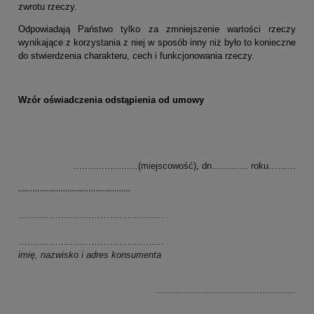
zwrotu rzeczy.
Odpowiadają Państwo tylko za zmniejszenie wartości rzeczy
wynikające z korzystania z niej w sposób inny niż było to konieczne
do stwierdzenia charakteru, cech i funkcjonowania rzeczy.
Wzór oświadczenia odstąpienia od umowy
.......................(miejscowość), dn............. roku………
…………………………………………
…………………………………………
…………………………………………
imię, nazwisko i adres konsumenta
..................................................