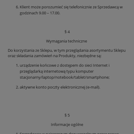
Klient może porozumieć się telefonicznie ze Sprzedawcą w
godzinach 9.00 – 17.00.
§ 4
Wymagania techniczne
Do korzystania ze Sklepu, w tym przeglądania asortymentu Sklepu
oraz składania zamówień na Produkty, niezbędne są:
urządzenie końcowe z dostępem do sieci Internet i
przeglądarką internetową typu komputer
stacjonarny/laptop/notebook/tablet/smartphone;
aktywne konto poczty elektronicznej (e-mail).
§ 5
Informacje ogólne
Sprzedawca w najszerszym dopuszczalnym przez prawo