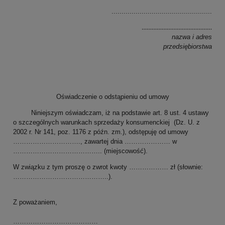
..................................................
……………………………………
nazwa i adres
przedsiębiorstwa
Oświadczenie o odstąpieniu od umowy
Niniejszym oświadczam, iż na podstawie art. 8 ust. 4 ustawy
o szczególnych warunkach sprzedaży konsumenckiej (Dz. U. z
2002 r. Nr 141, poz. 1176 z późn. zm.), odstępuję od umowy
…………………………., zawartej dnia ………………… w
………………………………….. (miejscowość).
W związku z tym proszę o zwrot kwoty ……………… zł (słownie:
……………………………………..).
Z poważaniem,
…………………………………