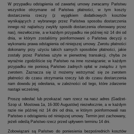
W przypadku odstąpienia od zawartej umowy zwracamy Państwu
wszystkie otrzymane od Państwa płatności, w tym koszty
dostarczenia rzeczy (z wyjątkiem dodatkowych kosztów
wynikających z wybranego przez Państwa sposobu dostarczenia
innego niż najtańszy zwykły sposób dostarczenia oferowany przez
nas), niezwłocznie, a w każdym przypadku nie później niż 14 dni od
dnia, w którym zostaliśmy poinformowani o Państwa decyzji o
wykonaniu prawa odstąpienia od niniejszej umowy. Zwrotu płatności
dokonamy przy użyciu takich samych sposobów płatności, jakie
zostały przez Państwa użyte w pierwotnej transakcji, chyba że
wyraźnie zgodziliście się Państwo na inne rozwiązanie; w każdym
przypadku nie poniosą Państwo żadnych opłat w związku z tym
zwrotem. Zaznacza się iż możemy wstrzymać się ze zwrotem
płatności do czasu otrzymania rzeczy lub do czasu dostarczenia
nam dowodu jej odesłania, w zależności od tego, które zdarzenie
nastąpi wcześniej.
Proszę odesłać lub przekazać nam rzecz na nasz adres (Gadżet-
Szop ul. Mostowa 1a, 16-300 Augustów) niezwłocznie, a w każdym
razie nie później niż 14 dni od dnia, w którym poinformowali nas
Państwo o odstąpieniu od niniejszej umowy. Termin jest zachowany,
jeżeli odeślą Państwo rzecz przed upływem terminu 14 dni.
Zobowiązani są Państwo do poniesienia bezpośrednich kosztów