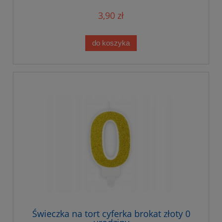
3,90 zł
do koszyka
Świeczka na tort cyferka brokat złoty 0