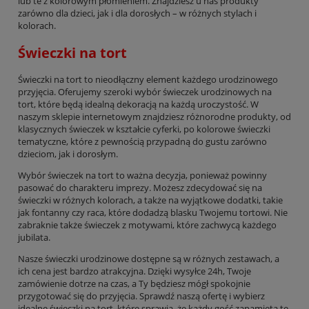
lub te z kolorowym płomieniem. Znajdziesz u nas produkty
zarówno dla dzieci, jak i dla dorosłych – w różnych stylach i
kolorach.
Świeczki na tort
Świeczki na tort to nieodłączny element każdego urodzinowego
przyjęcia. Oferujemy szeroki wybór świeczek urodzinowych na
tort, które będą idealną dekoracją na każdą uroczystość. W
naszym sklepie internetowym znajdziesz różnorodne produkty, od
klasycznych świeczek w kształcie cyferki, po kolorowe świeczki
tematyczne, które z pewnością przypadną do gustu zarówno
dzieciom, jak i dorosłym.
Wybór świeczek na tort to ważna decyzja, ponieważ powinny
pasować do charakteru imprezy. Możesz zdecydować się na
świeczki w różnych kolorach, a także na wyjątkowe dodatki, takie
jak fontanny czy raca, które dodadzą blasku Twojemu tortowi. Nie
zabraknie także świeczek z motywami, które zachwycą każdego
jubilata.
Nasze świeczki urodzinowe dostępne są w różnych zestawach, a
ich cena jest bardzo atrakcyjna. Dzięki wysyłce 24h, Twoje
zamówienie dotrze na czas, a Ty będziesz mógł spokojnie
przygotować się do przyjęcia. Sprawdź naszą ofertę i wybierz
idealne świeczki na tort, które sprawią, że każdy gość zapamięta tę