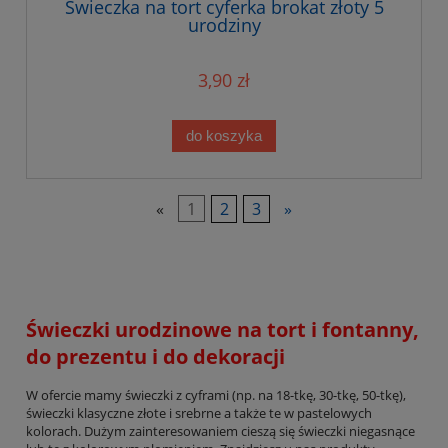
Świeczka na tort cyferka brokat złoty 5
urodziny
3,90 zł
do koszyka
«
1
2
3
»
Świeczki urodzinowe na tort i fontanny,
do prezentu i do dekoracji
W ofercie mamy świeczki z cyframi (np. na 18-tkę, 30-tkę, 50-tkę),
świeczki klasyczne złote i srebrne a także te w pastelowych
kolorach. Dużym zainteresowaniem cieszą się świeczki niegasnące