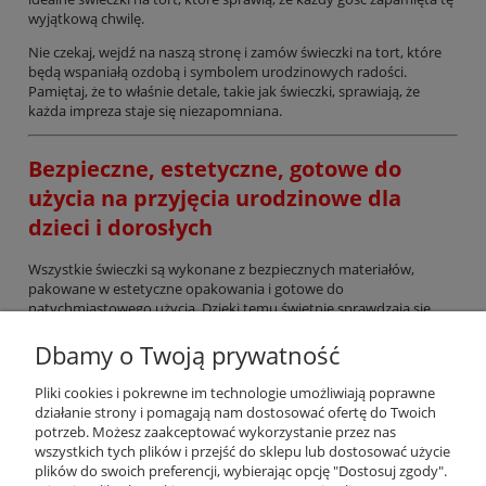
wyjątkową chwilę.
Nie czekaj, wejdź na naszą stronę i zamów świeczki na tort, które
będą wspaniałą ozdobą i symbolem urodzinowych radości.
Pamiętaj, że to właśnie detale, takie jak świeczki, sprawiają, że
każda impreza staje się niezapomniana.
Bezpieczne, estetyczne, gotowe do
użycia na przyjęcia urodzinowe dla
dzieci i dorosłych
Wszystkie świeczki są wykonane z bezpiecznych materiałów,
pakowane w estetyczne opakowania i gotowe do
natychmiastowego użycia. Dzięki temu świetnie sprawdzają się
jako dodatek do prezentu lub dekoracja stołu.
Dbamy o Twoją prywatność
Zadbaj o wyjątkową atmosferę – wybierz świeczki,
Pliki cookies i pokrewne im technologie umożliwiają poprawne
które podkreślą charakter Twojej uroczystości!
działanie strony i pomagają nam dostosować ofertę do Twoich
potrzeb. Możesz zaakceptować wykorzystanie przez nas
Pomoc
wszystkich tych plików i przejść do sklepu lub dostosować użycie
plików do swoich preferencji, wybierając opcję "Dostosuj zgody".