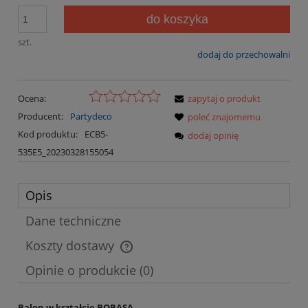
do koszyka
szt.
dodaj do przechowalni
Ocena:
zapytaj o produkt
Producent:
Partydeco
poleć znajomemu
Kod produktu:
ECB5-
dodaj opinię
535E5_20230328155054
Opis
Dane techniczne
Koszty dostawy
Cena nie zawiera ewentualnych kosztów płatności
Opinie o produkcie (0)
Balon w kształcie BOBASA