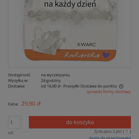
Dostępność:
na wyczerpaniu
Wysyłka w:
24 godziny
Dostawa:
od 16,00 zł
- Przesyłki Dostawa do punktu
sprawdź formy dostawy
Cena nie zawiera ewentualnych kosztów płatności
29,90 zł
Cena:
do koszyka
Zyskujesz
2
pkt [
?
]
szt.
dodaj do przechowalni