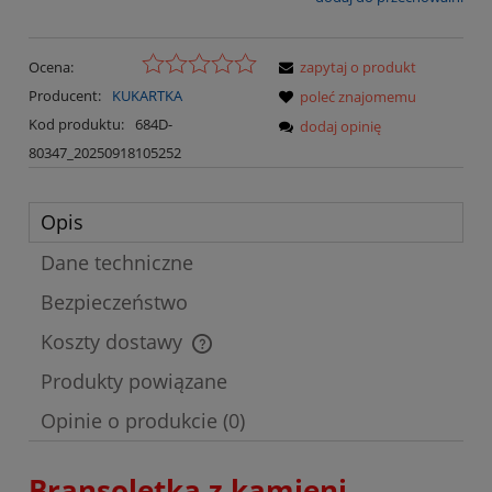
Ocena:
zapytaj o produkt
Producent:
KUKARTKA
poleć znajomemu
Kod produktu:
684D-
dodaj opinię
80347_20250918105252
Opis
Dane techniczne
Bezpieczeństwo
Koszty dostawy
Cena nie zawiera ewentualnych kosztów płatności
Produkty powiązane
Opinie o produkcie (0)
Bransoletka z kamieni