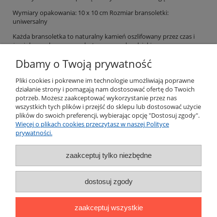
Wymiary opakowania: 10 x 10 cm Rozmiar bransoletki:
uniwersalny
Każda bransoletka to naturalny kamień oszlifowany przez czas i
żywioły, nawleczony na elastyczną gumkę, dzięki czemu
dopasowuje się do nadgarstka. Delikatne, a zarazem pełne
Dbamy o Twoją prywatność
charakteru – będą subtelnym akcentem Twojego stylu lub
wzruszającym prezentem dla bliskiej osoby.
Pliki cookies i pokrewne im technologie umożliwiają poprawne
Poczuj energię natury. Noś ją na co dzień!
działanie strony i pomagają nam dostosować ofertę do Twoich
potrzeb. Możesz zaakceptować wykorzystanie przez nas
Pomoc
wszystkich tych plików i przejść do sklepu lub dostosować użycie
plików do swoich preferencji, wybierając opcję "Dostosuj zgody".
Więcej o plikach cookies przeczytasz w naszej Polityce
Moje konto
prywatności.
Płatności i dostawa
zaakceptuj tylko niezbędne
Informacje
dostosuj zgody
O nas
zaakceptuj wszystkie