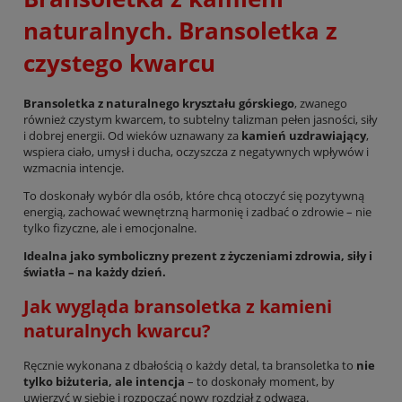
naturalnych. Bransoletka z
czystego kwarcu
Bransoletka z naturalnego kryształu górskiego
, zwanego
również czystym kwarcem, to subtelny talizman pełen jasności, siły
i dobrej energii. Od wieków uznawany za
kamień uzdrawiający
,
wspiera ciało, umysł i ducha, oczyszcza z negatywnych wpływów i
wzmacnia intencje.
To doskonały wybór dla osób, które chcą otoczyć się pozytywną
energią, zachować wewnętrzną harmonię i zadbać o zdrowie – nie
tylko fizyczne, ale i emocjonalne.
Idealna jako symboliczny prezent z życzeniami zdrowia, siły i
światła – na każdy dzień.
Jak wygląda bransoletka z kamieni
naturalnych kwarcu?
Ręcznie wykonana z dbałością o każdy detal, ta bransoletka to
nie
tylko biżuteria, ale intencja
– to doskonały moment, by
uwierzyć w siebie i rozpocząć nowy rozdział z odwagą.