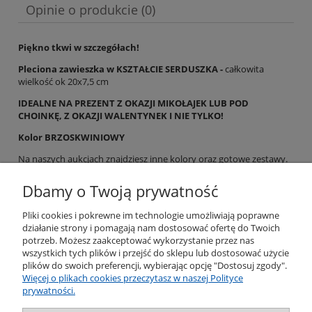
Opinie o produkcie (0)
Piękno tkwi w szczegółach!
Pleciona zawieszka w KSZTAŁCIE SERDUSZKA -
całkowita
wielkość ok 20x7,5 cm
IDEALNE NA PREZENT Z OKAZJI MIKOŁAJEK LUB POD
CHOINKĘ, Z OKAZJI WALENTYNEK I NIE TYLKO!
Kolor BRZOSKWINIOWY
Na naszych aukcjach znajdziesz inne kolory oraz gotowe zestawy.
Kupując rękodzieło - spełniasz czyjeś marzenia!
Dbamy o Twoją prywatność
Pliki cookies i pokrewne im technologie umożliwiają poprawne
działanie strony i pomagają nam dostosować ofertę do Twoich
potrzeb. Możesz zaakceptować wykorzystanie przez nas
Pomoc
wszystkich tych plików i przejść do sklepu lub dostosować użycie
plików do swoich preferencji, wybierając opcję "Dostosuj zgody".
Więcej o plikach cookies przeczytasz w naszej Polityce
Moje konto
prywatności.