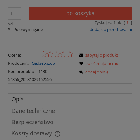
do koszyka
Zyskujesz
1
pkt [
?
]
szt.
*
- Pole wymagane
dodaj do przechowalni
Ocena:
zapytaj o produkt
Producent:
Gadżet-szop
poleć znajomemu
Kod produktu:
1130-
dodaj opinię
54356_20231029152556
Opis
Dane techniczne
Bezpieczeństwo
Koszty dostawy
Cena nie zawiera ewentualnych kosztów płatności