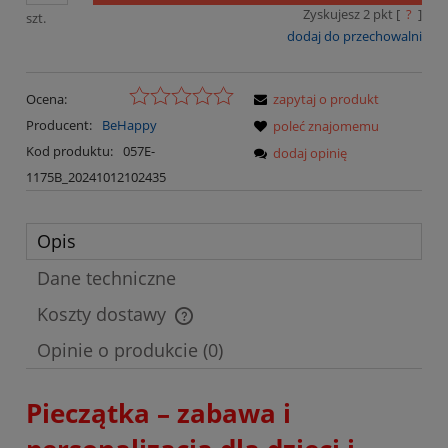
Zyskujesz
2
pkt [
?
]
szt.
dodaj do przechowalni
Ocena:
zapytaj o produkt
Producent:
BeHappy
poleć znajomemu
Kod produktu:
057E-
dodaj opinię
1175B_20241012102435
Opis
Dane techniczne
Koszty dostawy
Cena nie zawiera ewentualnych kosztów płatności
Opinie o produkcie (0)
Pieczątka – zabawa i